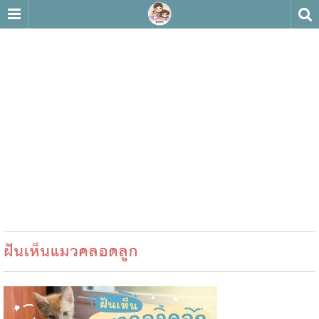
ฝันเห็นแมวคลอดลูก