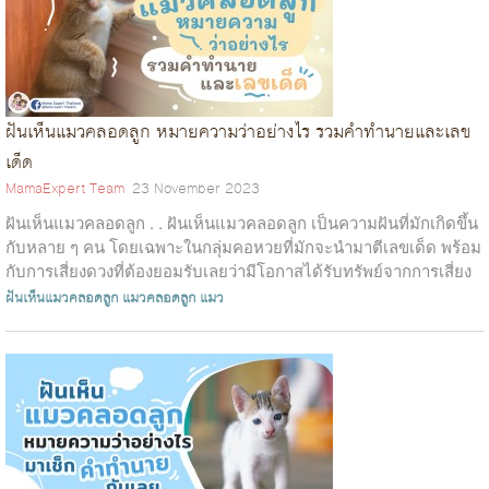
ฝันเห็นแมวคลอดลูก หมายความว่าอย่างไร รวมคำทำนายและเลข
เด็ด
MamaExpert Team
23 November 2023
ฝันเห็นแมวคลอดลูก . . ฝันเห็นแมวคลอดลูก เป็นความฝันที่มักเกิดขึ้น
กับหลาย ๆ คน โดยเฉพาะในกลุ่มคอหวยที่มักจะนำมาตีเลขเด็ด พร้อม
กับการเสี่ยงดวงที่ต้องยอมรับเลยว่ามีโอกาสได้รับทรัพย์จากการเสี่ยง
ดวงสู...
ฝันเห็นแมวคลอดลูก
แมวคลอดลูก
แมว