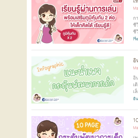
เร
Ma
กา
ชี
ชี
R
อิ
Ma
อิ
เต
เล
อิ
10
Ma
เพ