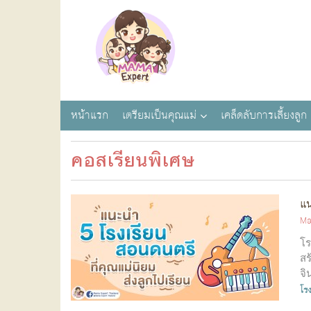
หน้าแรก
เตรียมเป็นคุณแม่
เคล็ดลับการเลี้ยงลูก
คอสเรียนพิเศษ
แน
Ma
โร
สร
จิ
โร