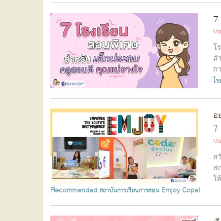
7 
Ma
โร
สำ
กา
โร
อย
?
Ma
สว
สถ
ให
Recommended
สถาบันการเรียนการสอน Emjoy
Copel