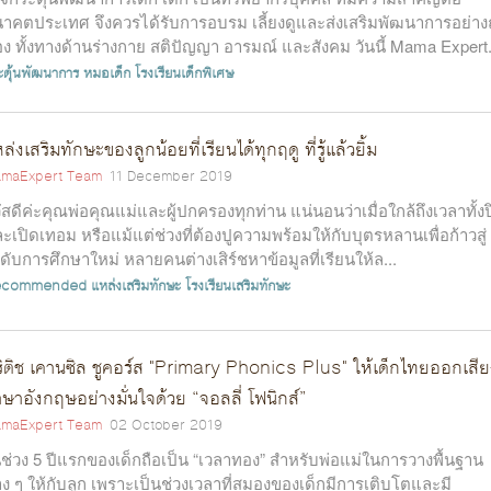
าคตประเทศ จึงควรได้รับการอบรม เลี้ยงดูและส่งเสริมพัฒนาการอย่าง
อง ทั้งทางด้านร่างกาย สติปัญญา อารมณ์ และสังคม วันนี้ Mama Expert.
ะตุ้นพัฒนาการ
หมอเด็ก
โรงเรียนเด็กพิเศษ
ล่งเสริมทักษะของลูกน้อยที่เรียนได้ทุกฤดู ที่รู้แล้วยิ้ม
maExpert Team
11 December 2019
ัสดีค่ะคุณพ่อคุณแม่และผู้ปกครองทุกท่าน แน่นอนว่าเมื่อใกล้ถึงเวลาทั้ง
ะเปิดเทอม หรือแม้แต่ช่วงที่ต้องปูความพร้อมให้กับบุตรหลานเพื่อก้าวสู่
ดับการศึกษาใหม่ หลายคนต่างเสิร์ชหาข้อมูลที่เรียนให้ล...
ecommended
แหล่งเสริมทักษะ
โรงเรียนเสริมทักษะ
ิติช เคานซิล ชูคอร์ส "Primary Phonics Plus" ให้เด็กไทยออกเสีย
ษาอังกฤษอย่างมั่นใจด้วย “จอลลี่ โฟนิกส์”
maExpert Team
02 October 2019
ช่วง 5 ปีแรกของเด็กถือเป็น “เวลาทอง” สำหรับพ่อแม่ในการวางพื้นฐาน
าง ๆ ให้กับลูก เพราะเป็นช่วงเวลาที่สมองของเด็กมีการเติบโตและมี