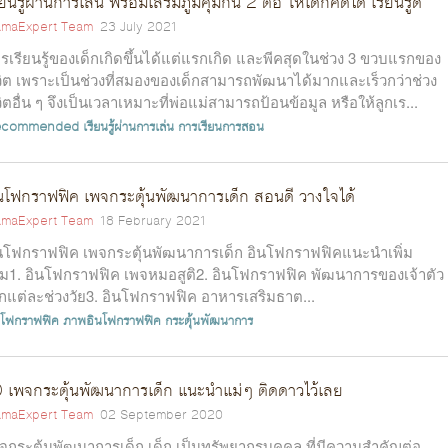
ียนรู้ผ่านการเล่น พร้อมเสริมภูมิคุ้มกัน 2 ต่อ ให้เด็กคิดได้ เรียนรู้ดี
maExpert Team
23 July 2021
รเรียนรู้ของเด็กเกิดขึ้นได้แต่แรกเกิด และพีคสุดในช่วง 3 ขวบแรกของ
วิต เพราะเป็นช่วงที่สมองของเด็กสามารถพัฒนาได้มากและเร็วกว่าช่วง
วิตอื่น ๆ จึงเป็นเวลาเหมาะที่พ่อแม่สามารถป้อนข้อมูล หรือให้ลูกเร...
ecommended
เรียนรู้ผ่านการเล่น
การเรียนการสอน
นโฟกราฟฟิค เพจกระตุ้นพัฒนาการเด็ก สอนดี วางใจได้
maExpert Team
18 February 2021
นโฟกราฟฟิค เพจกระตุ้นพัฒนาการเด็ก อินโฟกราฟฟิคแนะนำเพิ่ม
ิม1. อินโฟกราฟฟิค เพจหมอสูติ2. อินโฟกราฟฟิค พัฒนาการของเจ้าตัว
็กแต่ละช่วงวัย3. อินโฟกราฟฟิค อาหารเสริมธาต...
นโฟกราฟฟิค
ภาพอินโฟกราฟฟิค
กระตุ้นพัฒนาการ
 เพจกระตุ้นพัฒนาการเด็ก แนะนำแม่ๆ ติดดาวไว้เลย
maExpert Team
02 September 2020
จกระตุ้นพัฒนาการเด็ก เด็ก เป็นทรัพยากรบุคคล ที่มีความสำคัญต่อ