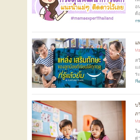
อน
ต้
กร
แห
Ma
สว
แล
ระ
R
บร
ภา
Ma
ใน
ต่