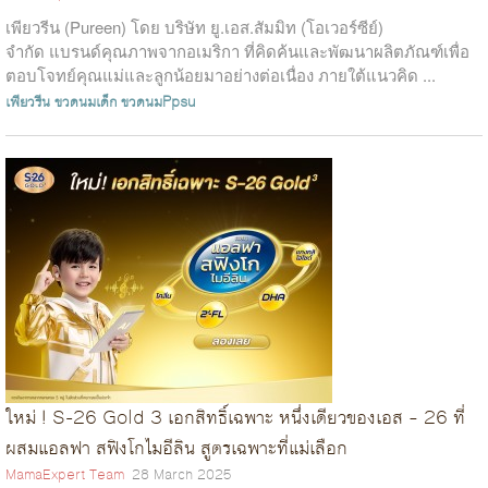
เพียวรีน (Pureen) โดย บริษัท ยู.เอส.สัมมิท (โอเวอร์ซีย์)
จำกัด แบรนด์คุณภาพจากอเมริกา ที่คิดค้นและพัฒนาผลิตภัณฑ์เพื่อ
ตอบโจทย์คุณแม่และลูกน้อยมาอย่างต่อเนื่อง ภายใต้แนวคิด ...
เพียวรีน
ขวดนมเด็ก
ขวดนมPpsu
ใหม่ ! S-26 Gold 3 เอกสิทธิ์เฉพาะ หนึ่งเดียวของเอส – 26 ที่
ผสมแอลฟา สฟิงโกไมอีลิน สูตรเฉพาะที่แม่เลือก
MamaExpert Team
28 March 2025