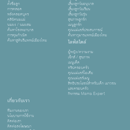
ตั้งชื่อลูก
เลี้ยงลูกวัยอนุบาล
การคลอด
เลี้ยงลูกวัยเรียน
หลังคลอดบุตร
เลี้ยงลูกวัยรุ่น
คลินิคนมแม่
สุขภาพลูกรัก
นมผง / นมผสม
เมนูลูกรัก
ค้นหาโรงพยาบาล
คุณแม่แชร์ประสบการณ์
การคุมกำเนิด
ค้นหากุมารแพทย์เมืองไทย
ค้นหาสูตินรีแพทย์เมืองไทย
ไลฟ์สไตล์
ผู้หญิง/ความงาม
เซ็กส์ / สุขภาพ
เมนูเด็ด
ทริปครอบครัว
คุณแม่แชร์ไอเดีย
คุณแม่แชร์เมนู
สิทธิประโยชน์สำหรับเด็ก เยาวชน
และครอบครัว
กิจกรรม Mama Expert
เกี่ยวกับเรา
ทีมงานของเรา
นโยบายการใช้งาน
ติดต่อเรา
ติดต่อลงโฆษณา