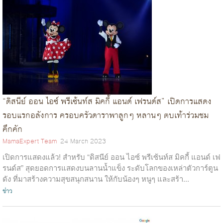
“ดิสนีย์ ออน ไอซ์ พรีเซ้นท์ส มิคกี้ แอนด์ เฟรนด์ส” เปิดการแสดง
รอบแรกอลังการ ครอบครัวดาราพาลูกๆ หลานๆ ตบเท้าร่วมชม
คึกคัก
MamaExpert Team
24 March 2023
เปิดการแสดงแล้ว! สำหรับ “ดิสนีย์ ออน ไอซ์ พรีเซ้นท์ส มิคกี้ แอนด์ เฟ
รนด์ส” สุดยอดการแสดงบนลานน้ำแข็ง ระดับโลกของเหล่าตัวการ์ตูน
ดัง ที่มาสร้างความสุขสนุกสนาน ให้กับน้องๆ หนูๆ และสร้า...
ข่าว