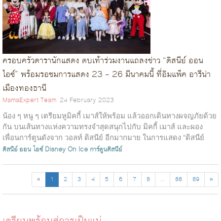
ครอบครัวดารานักแสดง ตบเท้าร่วมงานแถลงข่าว “ดิสนีย์ ออน
ไอซ์” พร้อมรอชมการแสดง 23 – 26 มีนาคมนี้ ที่อิมแพ็ค อารีน่า
เมืองทองธานี
MamaExpert Team
24 February 2023
น้อง ๆ หนู ๆ เตรียมหูมิคกี้ เมาส์ให้พร้อม แล้วออกเดินทางผจญภัยด้วย
กัน บนเส้นทางแห่งความทรงจำสุดสนุกไปกับ มิคกี้ เมาส์ และผอง
เพื่อนการ์ตูนดังจาก วอลท์ ดิสนีย์ อีกมากมาย ในการแสดง “ดิสนีย์
ออน...
ดิสนีย์ ออน ไอซ์
Disney On Ice
การ์ตูนดิสนีย์
«
1
2
3
4
5
6
7
8
...
88
89
»
เตรียมพร้อมสู่การเป็นแม่