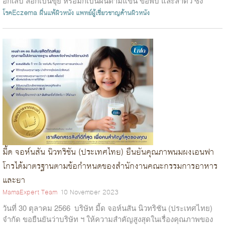
อักเสบ ลอกเป็นขุย หรือมักเป็นผื่นตามแขน ข้อพับ และลำตัว ซึ่ง
สาเหตุที่อา...
โรคEczema
ผื่นแพ้ผิวหนัง
แพทย์ผู้เชี่ยวชาญด้านผิวหนัง
มี้ด จอห์นสัน นิวทริชัน (ประเทศไทย) ยืนยันคุณภาพนมผงเอนฟา
โกรได้มาตรฐานตามข้อกำหนดของสำนักงานคณะกรรมการอาหาร
และยา
MamaExpert Team
10 November 2023
วันที่ 30 ตุลาคม 2566 บริษัท มี้ด จอห์นสัน นิวทริชัน (ประเทศไทย)
จำกัด ขอยืนยันว่าบริษัท ฯ ให้ความสำคัญสูงสุดในเรื่องคุณภาพของ