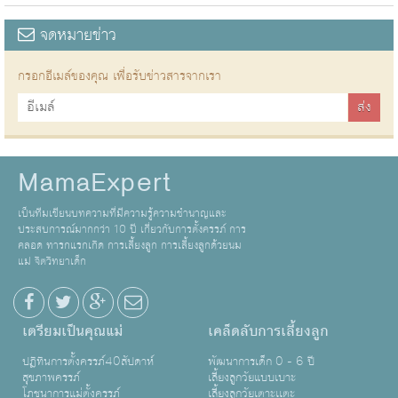
จดหมายข่าว
กรอกอีเมล์ของคุณ เพื่อรับข่าวสารจากเรา
MamaExpert
เป็นทีมเขียนบทความที่มีความรู้ความชำนาญและ
ประสบการณ์มากกว่า 10 ปี เกี่ยวกับการตั้งครรภ์ การ
คลอด ทารกแรกเกิด การเลี้ยงลูก การเลี้ยงลูกด้วยนม
แม่ จิตวิทยาเด็ก
เตรียมเป็นคุณแม่
เคล็ดลับการเลี้ยงลูก
ปฏิทินการตั้งครรภ์40สัปดาห์
พัฒนาการเด็ก 0 - 6 ปี
สุขภาพครรภ์
เลี้ยงลูกวัยแบบเบาะ
โภชนาการแม่ตั้งครรภ์
เลี้ยงลูกวัยเตาะเเตะ