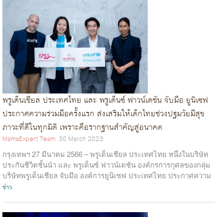
พรูเด็นเชียล ประเทศไทย และ พรูเด็นซ์ ฟาวน์เดชัน จับมือ ยูนิเซฟ
ประกาศความร่วมมือครั้งแรก ส่งเสริมให้เด็กไทยช่วงปฐมวัยมีสุข
ภาวะที่ดีในทุกมิติ เพราะคือรากฐานสำคัญสู่อนาคต
MamaExpert Team
30 March 2023
กรุงเทพฯ 27 มีนาคม 2566 – พรูเด็นเชียล ประเทศไทย หนึ่งในบริษัท
ประกันชีวิตชั้นนำ และ พรูเด็นซ์ ฟาวน์เดชัน องค์กรการกุศลของกลุ่ม
บริษัทพรูเด็นเชียล จับมือ องค์การยูนิเซฟ ประเทศไทย ประกาศความ
ร่วมมือ...
ข่าว