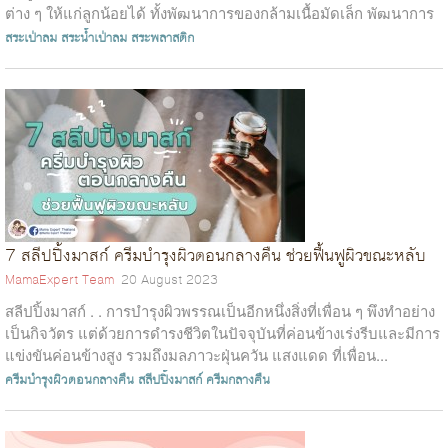
ต่าง ๆ ให้แก่ลูกน้อยได้ ทั้งพัฒนาการของกล้ามเนื้อมัดเล็ก พัฒนาการ
ของกล้า...
สระเป่าลม
สระน้ำเป่าลม
สระพลาสติก
7 สลีปปิ้งมาสก์ ครีมบำรุงผิวตอนกลางคืน ช่วยฟื้นฟูผิวขณะหลับ
MamaExpert Team
20 August 2023
สลีปปิ้งมาสก์ . . การบำรุงผิวพรรณเป็นอีกหนึ่งสิ่งที่เพื่อน ๆ พึงทำอย่าง
เป็นกิจวัตร แต่ด้วยการดำรงชีวิตในปัจจุบันที่ค่อนข้างเร่งรีบและมีการ
แข่งขันค่อนข้างสูง รวมถึงมลภาวะฝุ่นควัน แสงแดด ที่เพื่อน...
ครีมบำรุงผิวตอนกลางคืน
สลีปปิ้งมาสก์
ครีมกลางคืน