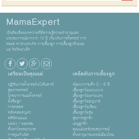
MamaExpert
เป็นทีมเขียนบทความที่มีความรู้ความชำนาญและ
ประสบการณ์มากกว่า 10 ปี เกี่ยวกับการตั้งครรภ์ การ
คลอด ทารกแรกเกิด การเลี้ยงลูก การเลี้ยงลูกด้วยนม
แม่ จิตวิทยาเด็ก
เตรียมเป็นคุณแม่
เคล็ดลับการเลี้ยงลูก
ปฏิทินการตั้งครรภ์40สัปดาห์
พัฒนาการเด็ก 0 - 6 ปี
สุขภาพครรภ์
เลี้ยงลูกวัยแบบเบาะ
โภชนาการแม่ตั้งครรภ์
เลี้ยงลูกวัยเตาะเเตะ
ตั้งชื่อลูก
เลี้ยงลูกวัยอนุบาล
การคลอด
เลี้ยงลูกวัยเรียน
หลังคลอดบุตร
เลี้ยงลูกวัยรุ่น
คลินิคนมแม่
สุขภาพลูกรัก
นมผง / นมผสม
เมนูลูกรัก
ค้นหาโรงพยาบาล
คุณแม่แชร์ประสบการณ์
การคุมกำเนิด
ค้นหากุมารแพทย์เมืองไทย