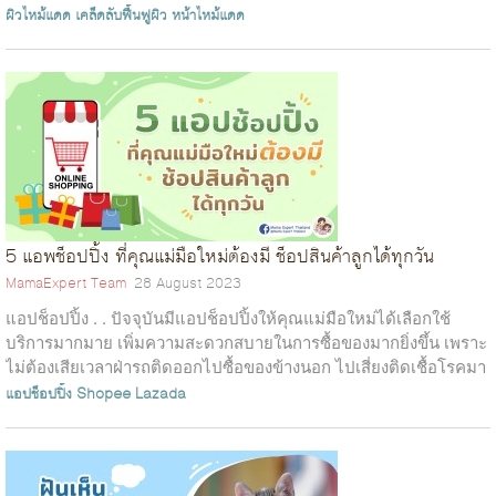
ฝุ...
ผิวไหม้แดด
เคล็ดลับฟื้นฟูผิว
หน้าไหม้แดด
5 แอพช็อปปิ้ง ที่คุณแม่มือใหม่ต้องมี ช็อปสินค้าลูกได้ทุกวัน
MamaExpert Team
28 August 2023
แอปช็อปปิ้ง . . ปัจจุบันมีแอปช็อปปิ้งให้คุณแม่มือใหม่ได้เลือกใช้
บริการมากมาย เพิ่มความสะดวกสบายในการซื้อของมากยิ่งขึ้น เพราะ
ไม่ต้องเสียเวลาฝ่ารถติดออกไปซื้อของข้างนอก ไปเสี่ยงติดเชื้อโรคมา
สู่ลูกน...
แอปช็อปปิ้ง
Shopee
Lazada