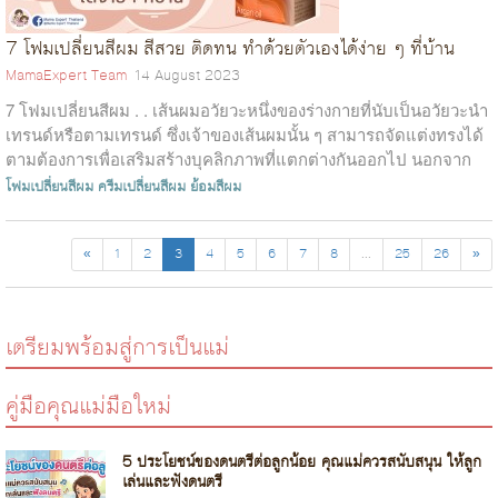
7 โฟมเปลี่ยนสีผม สีสวย ติดทน ทำด้วยตัวเองได้ง่าย ๆ ที่บ้าน
MamaExpert Team
14 August 2023
7 โฟมเปลี่ยนสีผม . . เส้นผมอวัยวะหนึ่งของร่างกายที่นับเป็นอวัยวะนำ
เทรนด์หรือตามเทรนด์ ซึ่งเจ้าของเส้นผมนั้น ๆ สามารถจัดแต่งทรงได้
ตามต้องการเพื่อเสริมสร้างบุคลิกภาพที่แตกต่างกันออกไป นอกจาก
ทรงผมแล...
โฟมเปลี่ยนสีผม
ครีมเปลี่ยนสีผม
ย้อมสีผม
«
1
2
3
4
5
6
7
8
...
25
26
»
เตรียมพร้อมสู่การเป็นแม่
คู่มือคุณแม่มือใหม่
5 ประโยชน์ของดนตรีต่อลูกน้อย คุณแม่ควรสนับสนุน ให้ลูก
เล่นและฟังดนตรี