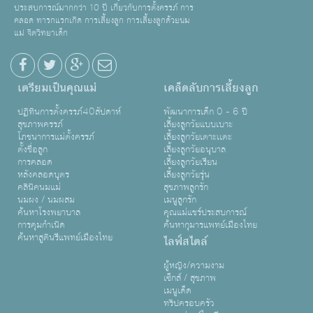
ประสบการณ์มากกว่า 10 ปี เกี่ยวกับการตั้งครรภ์ การ
คลอด ทารกแรกเกิด การเลี้ยงลูก การเลี้ยงลูกด้วยนม
แม่ จิตวิทยาเด็ก
เตรียมเป็นคุณแม่
เคล็ดลับการเลี้ยงลูก
ปฏิทินการตั้งครรภ์40สัปดาห์
พัฒนาการเด็ก 0 - 6 ปี
สุขภาพครรภ์
เลี้ยงลูกวัยแบบเบาะ
โภชนาการแม่ตั้งครรภ์
เลี้ยงลูกวัยเตาะเเตะ
ตั้งชื่อลูก
เลี้ยงลูกวัยอนุบาล
การคลอด
เลี้ยงลูกวัยเรียน
หลังคลอดบุตร
เลี้ยงลูกวัยรุ่น
คลินิคนมแม่
สุขภาพลูกรัก
นมผง / นมผสม
เมนูลูกรัก
ค้นหาโรงพยาบาล
คุณแม่แชร์ประสบการณ์
การคุมกำเนิด
ค้นหากุมารแพทย์เมืองไทย
ค้นหาสูตินรีแพทย์เมืองไทย
ไลฟ์สไตล์
ผู้หญิง/ความงาม
เซ็กส์ / สุขภาพ
เมนูเด็ด
ทริปครอบครัว