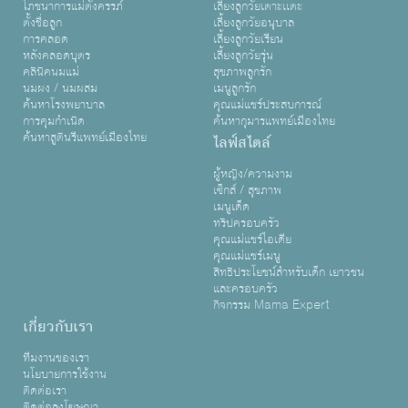
โภชนาการแม่ตั้งครรภ์
เลี้ยงลูกวัยเตาะเเตะ
ตั้งชื่อลูก
เลี้ยงลูกวัยอนุบาล
การคลอด
เลี้ยงลูกวัยเรียน
หลังคลอดบุตร
เลี้ยงลูกวัยรุ่น
คลินิคนมแม่
สุขภาพลูกรัก
นมผง / นมผสม
เมนูลูกรัก
ค้นหาโรงพยาบาล
คุณแม่แชร์ประสบการณ์
การคุมกำเนิด
ค้นหากุมารแพทย์เมืองไทย
ค้นหาสูตินรีแพทย์เมืองไทย
ไลฟ์สไตล์
ผู้หญิง/ความงาม
เซ็กส์ / สุขภาพ
เมนูเด็ด
ทริปครอบครัว
คุณแม่แชร์ไอเดีย
คุณแม่แชร์เมนู
สิทธิประโยชน์สำหรับเด็ก เยาวชน
และครอบครัว
กิจกรรม Mama Expert
เกี่ยวกับเรา
ทีมงานของเรา
นโยบายการใช้งาน
ติดต่อเรา
ติดต่อลงโฆษณา