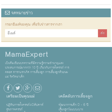
จดหมายข่าว
กรอกอีเมล์ของคุณ เพื่อรับข่าวสารจากเรา
MamaExpert
เป็นทีมเขียนบทความที่มีความรู้ความชำนาญและ
ประสบการณ์มากกว่า 10 ปี เกี่ยวกับการตั้งครรภ์ การ
คลอด ทารกแรกเกิด การเลี้ยงลูก การเลี้ยงลูกด้วยนม
แม่ จิตวิทยาเด็ก
เตรียมเป็นคุณแม่
เคล็ดลับการเลี้ยงลูก
ปฏิทินการตั้งครรภ์40สัปดาห์
พัฒนาการเด็ก 0 - 6 ปี
สุขภาพครรภ์
เลี้ยงลูกวัยแบบเบาะ