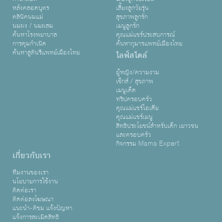
หลังคลอดบุตร
เลี้ยงลูกวัยรุ่น
คลินิคนมแม่
สุขภาพลูกรัก
นมผง / นมผสม
เมนูลูกรัก
ค้นหาโรงพยาบาล
คุณแม่แชร์ประสบการณ์
การคุมกำเนิด
ค้นหากุมารแพทย์เมืองไทย
ค้นหาสูตินรีแพทย์เมืองไทย
ไลฟ์สไตล์
ผู้หญิง/ความงาม
เซ็กส์ / สุขภาพ
เมนูเด็ด
ทริปครอบครัว
คุณแม่แชร์ไอเดีย
คุณแม่แชร์เมนู
สิทธิประโยชน์สำหรับเด็ก เยาวชน
และครอบครัว
กิจกรรม Mama Expert
เกี่ยวกับเรา
ทีมงานของเรา
นโยบายการใช้งาน
ติดต่อเรา
ติดต่อลงโฆษณา
แนะนำ-ติชม แจ้งปัญหา
แจ้งการละเมิดสิทธิ