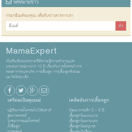
จดหมายข่าว
กรอกอีเมล์ของคุณ เพื่อรับข่าวสารจากเรา
MamaExpert
เป็นทีมเขียนบทความที่มีความรู้ความชำนาญและ
ประสบการณ์มากกว่า 10 ปี เกี่ยวกับการตั้งครรภ์ การ
คลอด ทารกแรกเกิด การเลี้ยงลูก การเลี้ยงลูกด้วยนม
แม่ จิตวิทยาเด็ก
เตรียมเป็นคุณแม่
เคล็ดลับการเลี้ยงลูก
ปฏิทินการตั้งครรภ์40สัปดาห์
พัฒนาการเด็ก 0 - 6 ปี
สุขภาพครรภ์
เลี้ยงลูกวัยแบบเบาะ
โภชนาการแม่ตั้งครรภ์
เลี้ยงลูกวัยเตาะเเตะ
ตั้งชื่อลูก
เลี้ยงลูกวัยอนุบาล
การคลอด
เลี้ยงลูกวัยเรียน