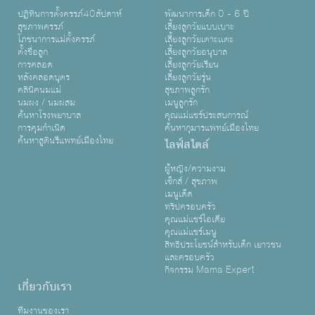
ปฏิทินการตั้งครรภ์40สัปดาห์
พัฒนาการเด็ก 0 - 6 ปี
สุขภาพครรภ์
เลี้ยงลูกวัยแบบเบาะ
โภชนาการแม่ตั้งครรภ์
เลี้ยงลูกวัยเตาะเเตะ
ตั้งชื่อลูก
เลี้ยงลูกวัยอนุบาล
การคลอด
เลี้ยงลูกวัยเรียน
หลังคลอดบุตร
เลี้ยงลูกวัยรุ่น
คลินิคนมแม่
สุขภาพลูกรัก
นมผง / นมผสม
เมนูลูกรัก
ค้นหาโรงพยาบาล
คุณแม่แชร์ประสบการณ์
การคุมกำเนิด
ค้นหากุมารแพทย์เมืองไทย
ค้นหาสูตินรีแพทย์เมืองไทย
ไลฟ์สไตล์
ผู้หญิง/ความงาม
เซ็กส์ / สุขภาพ
เมนูเด็ด
ทริปครอบครัว
คุณแม่แชร์ไอเดีย
คุณแม่แชร์เมนู
สิทธิประโยชน์สำหรับเด็ก เยาวชน
และครอบครัว
กิจกรรม Mama Expert
เกี่ยวกับเรา
ทีมงานของเรา